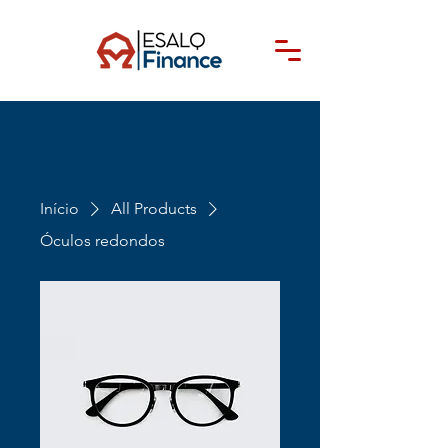
Início
All Products
Óculos redondos