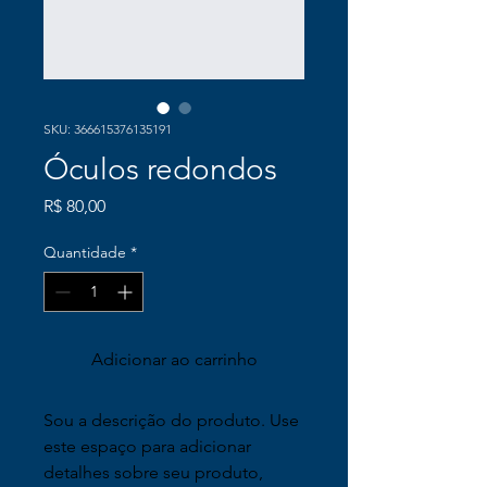
SKU: 366615376135191
Óculos redondos
Preço
R$ 80,00
Quantidade
*
Adicionar ao carrinho
Sou a descrição do produto. Use 
este espaço para adicionar 
detalhes sobre seu produto, 