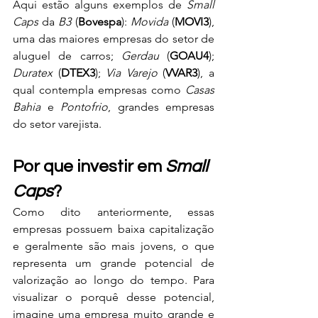
Aqui estão alguns exemplos de 
Small 
Caps 
da 
B3
 (
Bovespa
): 
Movida
 (
MOVI3
), 
uma das maiores empresas do setor de 
aluguel de carros; 
Gerdau 
(
GOAU4
); 
Duratex
 (
DTEX3
);
 Via Varejo
 (
VVAR3
), a 
qual contempla empresas como 
Casas 
Bahia
 e 
Pontofrio
, grandes empresas 
do setor varejista.
Por que investir em
 Small 
Caps
?
Como dito anteriormente, essas 
empresas possuem baixa capitalização 
e geralmente são mais jovens, o que 
representa um grande potencial de 
valorização ao longo do tempo. Para 
visualizar o porquê desse potencial, 
imagine uma empresa muito grande e 