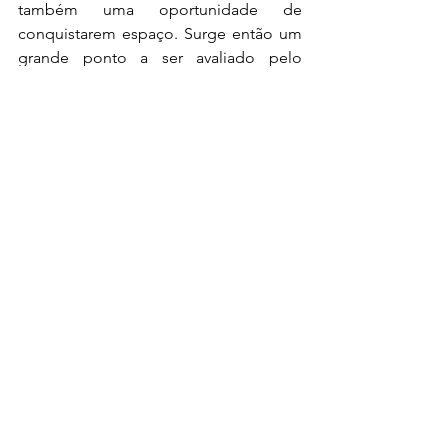
também uma oportunidade de 
conquistarem espaço. Surge então um 
grande ponto a ser avaliado pelo 
investidor, analisar o setor da 
corporação, se este tende a crescer, se 
a empresa é inovadora e se possui 
barreiras.
Ao observarmos essas informações, 
podemos concluir que investir em uma 
Small Cap
 depende bastante do perfil 
do investidor. De modo que, caso 
esteja disposto a obter ativos que 
tenham menor liquidez, alto risco, mas 
com boa possibilidade de 
rentabilidade no longo prazo, você 
provavelmente se encaixa nesse perfil e 
pode encontrar nessas empresas 
ótimas oportunidades. Além disso, é 
importante salientar que há uma 