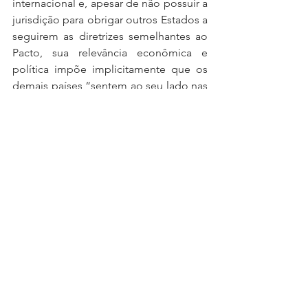
internacional e, apesar de não possuir a 
jurisdição para obrigar outros Estados a 
seguirem as diretrizes semelhantes ao 
Pacto, sua relevância econômica e 
política impõe implicitamente que os 
demais países “sentem ao seu lado nas 
mesas de negociação”. Assim, 
considerando que o bloco seguirá de 
acordo com seu ordenamento interno, 
com uma transição energética 
progressiva, é possível que haja uma 
maior pressão internacional sobre o 
tema.
Além disso, existe uma preocupação 
de reguladores e governos em 
estabelecer padrões para a emissão de 
títulos verdes e o Green Deal abre 
caminho para a criação de um sistema 