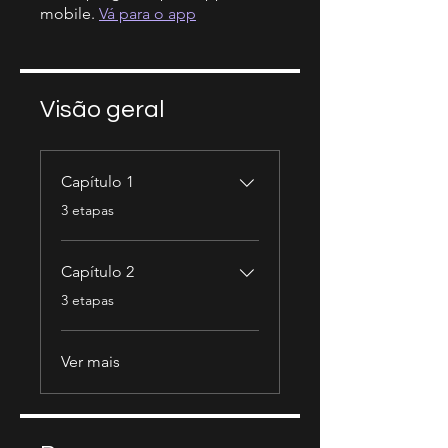
mobile.
Vá para o app
Visão geral
Capítulo 1
.
3 etapas
Capítulo 2
.
3 etapas
Ver mais