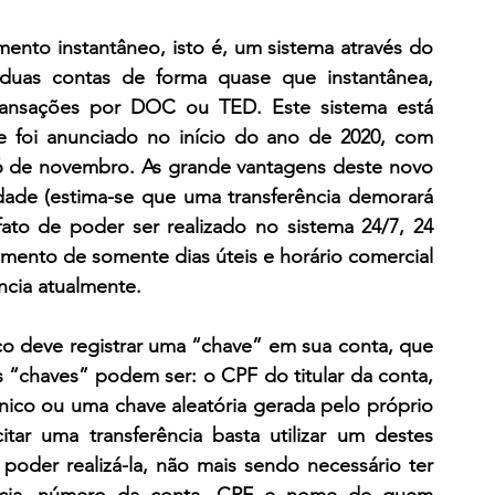
ento instantâneo, isto é, um sistema através do 
e duas contas de forma quase que instantânea, 
ransações por DOC ou TED. Este sistema está 
e foi anunciado no início do ano de 2020, com 
6 de novembro. As grande vantagens deste novo 
idade (estima-se que uma transferência demorará 
to de poder ser realizado no sistema 24/7, 24 
imento de somente dias úteis e horário comercial 
ncia atualmente.
co deve registrar uma “chave” em sua conta, que 
s “chaves” podem ser: o CPF do titular da conta, 
ico ou uma chave aleatória gerada pelo próprio 
itar uma transferência basta utilizar um destes 
poder realizá-la, não mais sendo necessário ter 