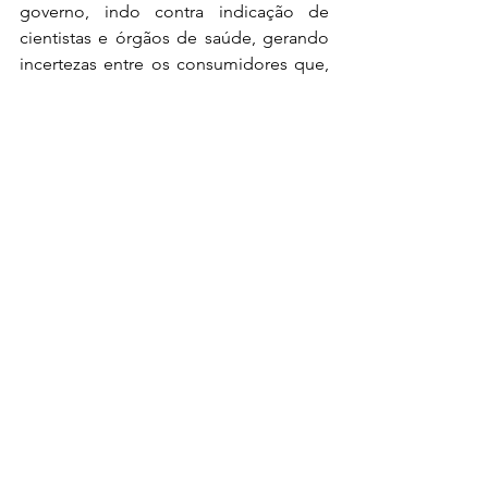
governo, indo contra indicação de 
cientistas e órgãos de saúde, gerando 
incertezas entre os consumidores que, 
evitando consumir, procurando fundos 
para manter seu patrimônio protegido, 
como o ouro. Um fato que já foi citado 
e é válido comentar é que, mesmo 
após a pandemia e mesmo após a total 
recuperação das economias 
internacionais, o ouro não tende a 
voltar ao seu patamar anterior de 
preços e sim buscar um nível mais alto 
de estabilidade.
Tenho algumas dúvidas, 
o que fazer?
Por ser uma breve explicação é comum 