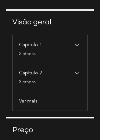
Visão geral
Capítulo 1
.
3 etapas
Capítulo 2
.
3 etapas
Ver mais
Preço